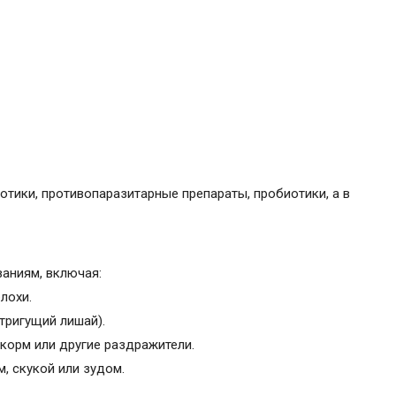
тики, противопаразитарные препараты, пробиотики, а в
аниям, включая:
лохи.
тригущий лишай).
 корм или другие раздражители.
, скукой или зудом.