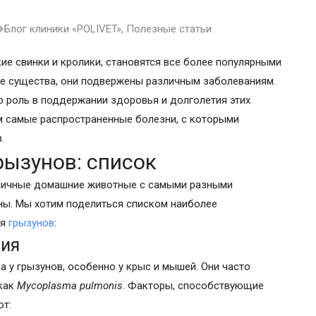
Блог клиники «POLIVET»
,
Полезные статьи
кие свинки и кролики, становятся все более популярными
ые существа, они подвержены различным заболеваниям.
ю роль в поддержании здоровья и долголетия этих
им самые распространенные болезни, с которыми
.
рызунов: список
зличные домашние животные с самыми разными
уны. Мы хотим поделиться списком наиболее
ия
грызунов
:
ния
а у грызунов, особенно у крыс и мышей. Они часто
как
Mycoplasma pulmonis
. Факторы, способствующие
ют: