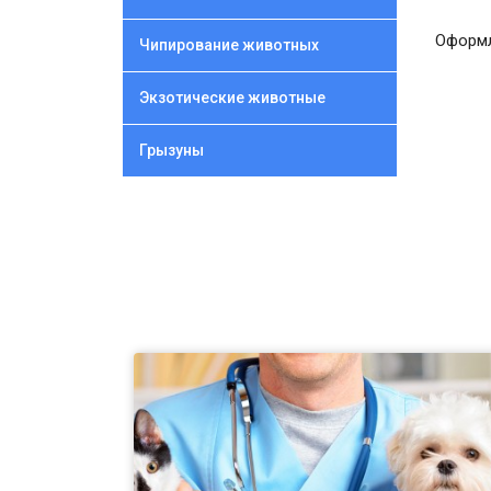
Оформл
Чипирование животных
Экзотические животные
Грызуны