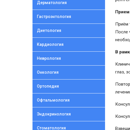
Дерматология
Прием
Гастроэнтология
Приём 
Диетология
После 
необхо
Кардиология
В рамк
Неврология
Клинич
глаз, 
Онкология
Повтор
Ортопедия
лечени
Офтальмология
Консул
Эндокринология
Консул
Стоматология
Взвеши