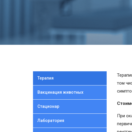
Терапи
Терапия
том чи
симпто
Вакцинация животных
Стоим
Стационар
При ок
Лаборатория
первич
рентге