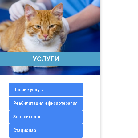
УСЛУГИ
Прочие услуги
Реабилитация и физиотерапия
Зоопсихолог
Стационар