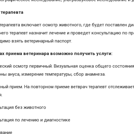
 терапевта
терапевта включает осмотр животного, где будет поставлен ди
чего терапевт назначит лечение и проведет консультацию по п
димо взять ветеринарный паспорт.
ах приема ветеринара возможно получить услуги:
еский осмотр первичный. Визуальная оценка общего состояния, 
зоны ануса, измерение температуры, сбор анамнеза.
ный прием. На повторном приеме ветврач терапевт отслеживае
я.
ьтация без животного
ьтация по лечению и диагностике
вание