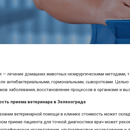
я — лечение домашних животных нехирургическими методами, т
сле антибактериальными, гормональными, сыворотками. Целью т
мов заболевания, восстановление процессов в организме и вы
ость
приема ветеринара в Зеленограде
азании ветеринарной помощи в клинике стоимость может склад
ном приеме пациента для точной диагностики врач может реко
нографическое исследование, ультразвуковое исследование и д