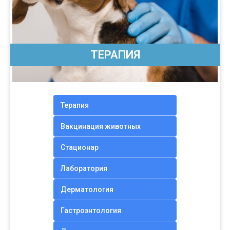
ТЕРАПИЯ
Терапия
Вакцинация животных
Стационар
Лаборатория
Дерматология
Гастроэнтология