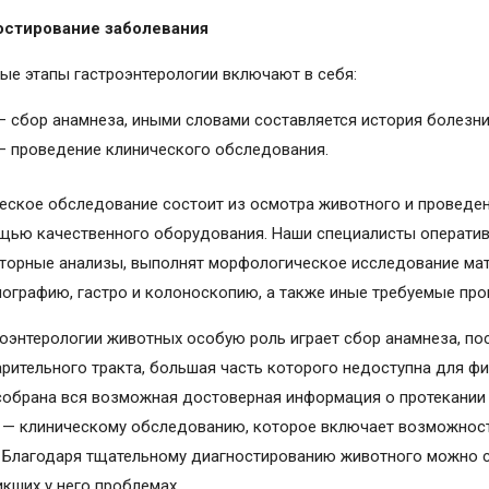
остирование заболевания
ые этапы гастроэнтерологии включают в себя:
— сбор анамнеза, иными словами составляется история болезни
— проведение клинического обследования.
еское обследование состоит из осмотра животного и проведе
щью качественного оборудования. Наши специалисты оператив
торные анализы, выполнят морфологическое исследование мат
нографию, гастро и колоноскопию, а также иные требуемые пр
роэнтерологии животных особую роль играет сбор анамнеза, по
рительного тракта, большая часть которого недоступна для фи
собрана вся возможная достоверная информация о протекании 
 — клиническому обследованию, которое включает возможност
. Благодаря тщательному диагностированию животного можно 
икших у него проблемах.