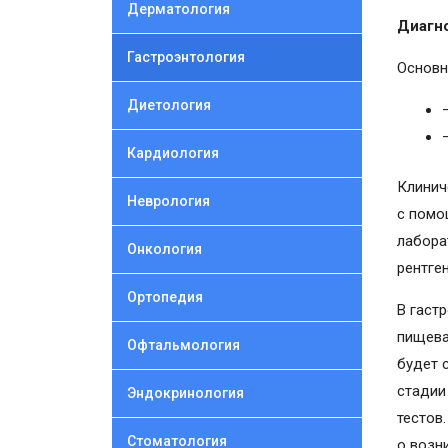
Дерматология
Диагн
Гастроэнтология
Основн
Диетология
Кардиология
Клинич
Неврология
с помо
лабора
Онкология
рентге
Ортопедия
В гаст
пищева
Офтальмология
будет 
стадии
Эндокринология
тестов
Стоматология
о возн