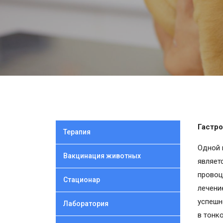
Гастро
Терапия
Одной 
Вакцинация животных
являет
провоц
Стационар
лечени
успешн
Лаборатория
в тонк